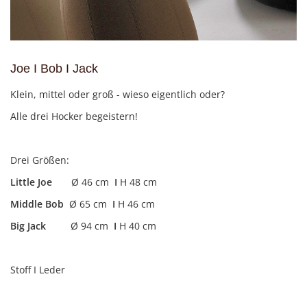
Joe I Bob I Jack
Klein, mittel oder groß - wieso eigentlich oder?
Alle drei Hocker begeistern!
Drei Größen:
Little Joe
Ø 46 cm
I
H 48 cm
Middle Bob
Ø 65 cm
I
H 46 cm
Big Jack
Ø 94 cm
I
H 40 cm
Stoff I Leder